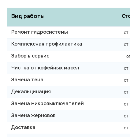
Вид работы
Стоим
от 990
Ремонт гидросистемы
от 990
Комплексная профилактика
от 0 
Забор в сервис
от 850
Чистка от кофейных масел
от 760
Замена тена
от 590
Декальцинация
от 750
Замена микровыключателей
от 750
Замена жерновов
от 620
Доставка